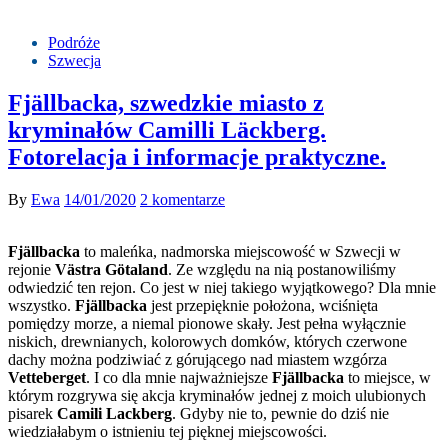
Podróże
Szwecja
Fjällbacka, szwedzkie miasto z
kryminałów Camilli Läckberg.
Fotorelacja i informacje praktyczne.
By
Ewa
14/01/2020
2 komentarze
Fjällbacka
to maleńka, nadmorska miejscowość w Szwecji w
rejonie
Västra Götaland
. Ze względu na nią postanowiliśmy
odwiedzić ten rejon. Co jest w niej takiego wyjątkowego? Dla mnie
wszystko.
Fjällbacka
jest przepięknie położona, wciśnięta
pomiędzy morze, a niemal pionowe skały. Jest pełna wyłącznie
niskich, drewnianych, kolorowych domków, których czerwone
dachy można podziwiać z górującego nad miastem wzgórza
Vetteberget
. I co dla mnie najważniejsze
Fjällbacka
to miejsce, w
którym rozgrywa się akcja kryminałów jednej z moich ulubionych
pisarek
Camili Lackberg
. Gdyby nie to, pewnie do dziś nie
wiedziałabym o istnieniu tej pięknej miejscowości.