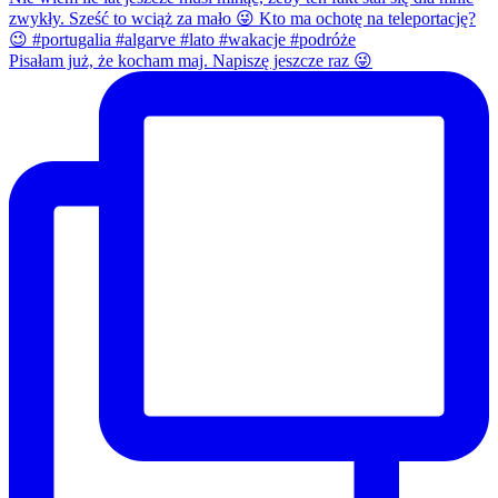
Pisałam już, że kocham maj. Napiszę jeszcze raz 😜