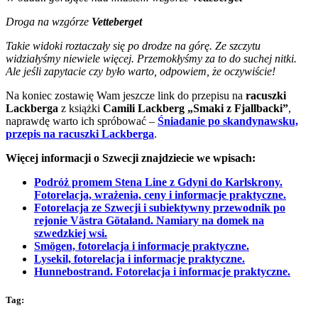
Droga na wzgórze
Vetteberget
Takie widoki roztaczały się po drodze na górę. Ze szczytu
widziałyśmy niewiele więcej. Przemokłyśmy za to do suchej nitki.
Ale jeśli zapytacie czy było warto, odpowiem, że oczywiście!
Na koniec zostawię Wam jeszcze link do przepisu na
racuszki
Lackberga
z książki
Camili Lackberg
„Smaki z Fjallbacki”
,
naprawdę warto ich spróbować –
Śniadanie po skandynawsku,
przepis na racuszki Lackberga
.
Więcej informacji o Szwecji znajdziecie we wpisach:
Podróż promem Stena Line z Gdyni do Karlskrony.
Fotorelacja, wrażenia, ceny i informacje praktyczne.
Fotorelacja ze Szwecji i subiektywny przewodnik po
rejonie Västra Götaland. Namiary na domek na
szwedzkiej wsi.
Smögen, fotorelacja i informacje praktyczne.
Lysekil, fotorelacja i informacje praktyczne.
Hunnebostrand. Fotorelacja i informacje praktyczne.
Tag: