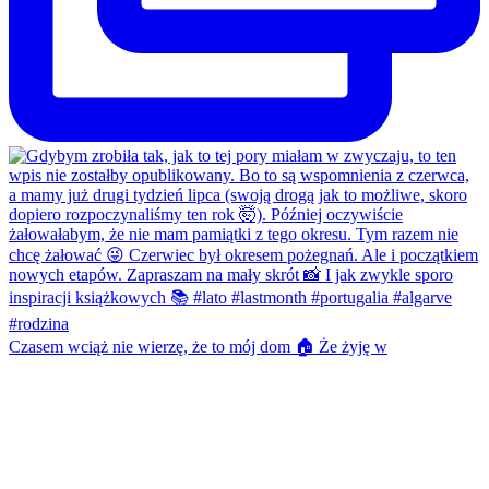
Czasem wciąż nie wierzę, że to mój dom 🏠 Że żyję w