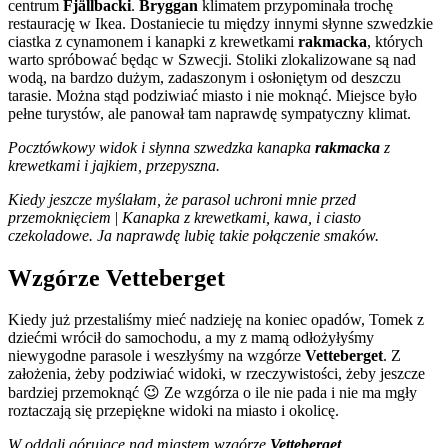
centrum
Fjällbacki
.
Bryggan
klimatem przypominała trochę
restaurację w Ikea. Dostaniecie tu między innymi słynne szwedzkie
ciastka z cynamonem i kanapki z krewetkami
rakmacka
, których
warto spróbować będąc w Szwecji. Stoliki zlokalizowane są nad
wodą, na bardzo dużym, zadaszonym i osłoniętym od deszczu
tarasie. Można stąd podziwiać miasto i nie moknąć. Miejsce było
pełne turystów, ale panował tam naprawdę sympatyczny klimat.
Pocztówkowy widok i słynna szwedzka kanapka
rakmacka
z
krewetkami i jajkiem, przepyszna.
Kiedy jeszcze myślałam, że parasol uchroni mnie przed
przemoknięciem
|
Kanapka z krewetkami, kawa, i ciasto
czekoladowe. Ja naprawdę lubię takie połączenie smaków.
Wzgórze
Vetteberget
Kiedy już przestaliśmy mieć nadzieję na koniec opadów, Tomek z
dziećmi wrócił do samochodu, a my z mamą odłożyłyśmy
niewygodne parasole i weszłyśmy na wzgórze
Vetteberget
. Z
założenia, żeby podziwiać widoki, w rzeczywistości, żeby jeszcze
bardziej przemoknąć 😉 Ze wzgórza o ile nie pada i nie ma mgły
roztaczają się przepiękne widoki na miasto i okolicę.
W oddali górujące nad miastem wzgórze
Vetteberget