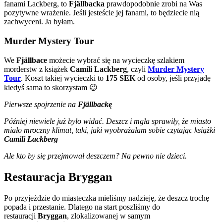
fanami Lackberg, to
Fjällbacka
prawdopodobnie zrobi na Was
pozytywne wrażenie. Jeśli jesteście jej fanami, to będziecie nią
zachwyceni. Ja byłam.
Murder Mystery Tour
We
Fjällbace
możecie wybrać się na wycieczkę szlakiem
morderstw z książek
Camili Lackberg
, czyli
Murder Mystery
Tour
. Koszt takiej wycieczki to
175 SEK
od osoby, jeśli przyjadę
kiedyś sama to skorzystam 😉
Pierwsze spojrzenie na
Fjällbackę
Później niewiele już było widać. Deszcz i mgła sprawiły, że miasto
miało mroczny klimat, taki, jaki wyobrażałam sobie czytając książki
Camili Lackberg
Ale kto by się przejmował deszczem? Na pewno nie dzieci.
Restauracja Bryggan
Po przyjeździe do miasteczka mieliśmy nadzieję, że deszcz trochę
popada i przestanie. Dlatego na start poszliśmy do
restauracji
Bryggan
, zlokalizowanej w samym