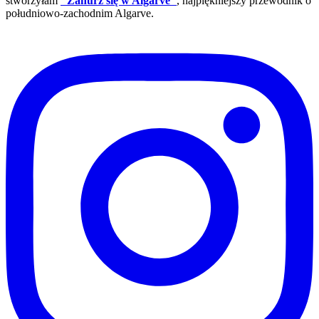
stworzyłam
"Zanurz się w Algarve"
, najpiękniejszy przewodnik o
południowo-zachodnim Algarve.