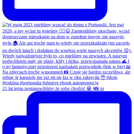
21 lat temu postanowiliśmy że sobą chodzić 😁 (📸 nr