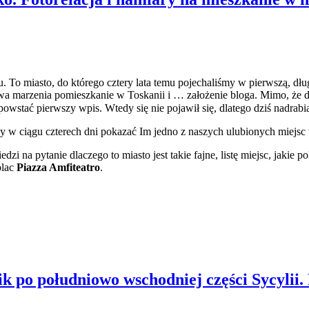
u. To miasto, do którego cztery lata temu pojechaliśmy w pierwszą, dł
dwa marzenia pomieszkanie w Toskanii i … założenie bloga. Mimo, że d
powstać pierwszy wpis. Wtedy się nie pojawił się, dlatego dziś nadrab
y w ciągu czterech dni pokazać Im jedno z naszych ulubionych miejsc 
zi na pytanie dlaczego to miasto jest takie fajne, listę miejsc, jakie 
plac
Piazza Amfiteatro
.
 po południowo wschodniej części Sycylii. P