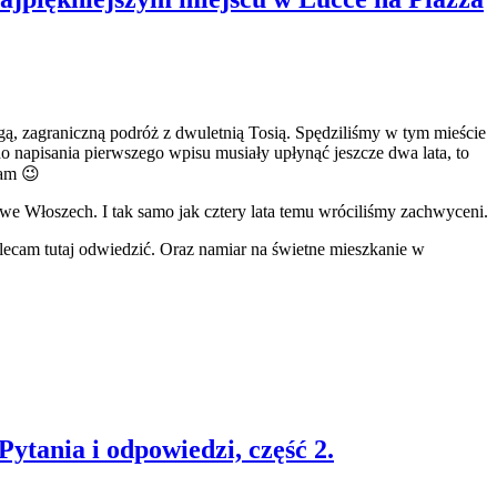
ugą, zagraniczną podróż z dwuletnią Tosią. Spędziliśmy w tym mieście
o napisania pierwszego wpisu musiały upłynąć jeszcze dwa lata, to
iam 😉
we Włoszech. I tak samo jak cztery lata temu wróciliśmy zachwyceni.
polecam tutaj odwiedzić. Oraz namiar na świetne mieszkanie w
ytania i odpowiedzi, część 2.