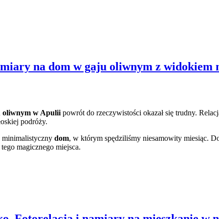
namiary na dom w gaju oliwnym z widokiem 
u oliwnym w Apulii
powrót do rzeczywistości okazał się trudny. Relac
oskiej podróży.
, minimalistyczny
dom
, w którym spędziliśmy niesamowity miesiąc. 
 tego magicznego miejsca.
ko. Fotorelacja i namiary na mieszkanie w 