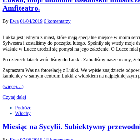
Amfiteatro.
By
Ewa
01/04/2019
6 komentarzy
Lukka jest jednym z miast, które mają specjalne miejsce w moim serc
Sylwestra i zostaliśmy do początku lutego. Spełniły się wtedy moje 
właśnie w Lucce urodził się pomysł na jego założenie. O Lucce miał 
Po czterech latach wróciliśmy do Lukki. Zabraliśmy nasze mamy, żeb
Zapraszam Was na fotorelację z Lukki. We wpisie znajdziecie odpowied
kamienicy w samym centrum Lukki z widokiem na najpiękniejszym 
(więcej…)
Czytaj dalej
Podróże
Włochy
Miesiąc na Sycylii. Subiektywny przewodnik
By
Ewa
07/05/2018
18 komentarzy