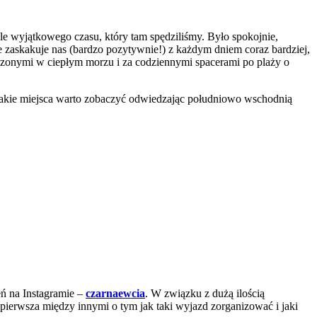
le wyjątkowego czasu, który tam spędziliśmy. Było spokojnie,
e zaskakuje nas (bardzo pozytywnie!) z każdym dniem coraz bardziej,
oczonymi w ciepłym morzu i za codziennymi spacerami po plaży o
jakie miejsca warto zobaczyć odwiedzając południowo wschodnią
eń na Instagramie –
czarnaewcia
. W związku z dużą ilością
 pierwsza między innymi o tym jak taki wyjazd zorganizować i jaki