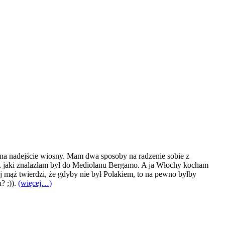
ję na nadejście wiosny. Mam dwa sposoby na radzenie sobie z
ot, jaki znalazłam był do Mediolanu Bergamo. A ja Włochy kocham
j mąż twierdzi, że gdyby nie był Polakiem, to na pewno byłby
? ;)).
(więcej…)