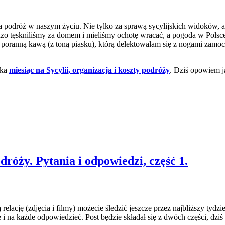
za podróż w naszym życiu. Nie tylko za sprawą sycylijskich widoków, a
dzo tęskniliśmy za domem i mieliśmy ochotę wracać, a pogoda w Polsc
a poranną kawą (z toną piasku), którą delektowałam się z nogami zam
ika
miesiąc na Sycylii, organizacja i koszty podróży
. Dziś opowiem 
dróży. Pytania i odpowiedzi, część 1.
lację (zdjęcia i filmy) możecie śledzić jeszcze przez najbliższy tydzi
i na każde odpowiedzieć. Post będzie składał się z dwóch części, dziś