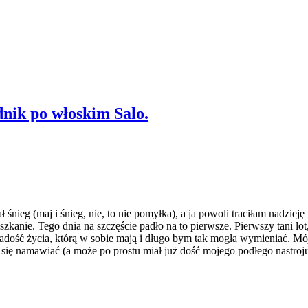
nik po włoskim Salo.
 śnieg (maj i śnieg, nie, to nie pomyłka), a ja powoli traciłam nadzie
zkanie. Tego dnia na szczęście padło na to pierwsze. Pierwszy tani l
 radość życia, którą w sobie mają i długo bym tak mogła wymieniać. Mó
się namawiać (a może po prostu miał już dość mojego podłego nastroju