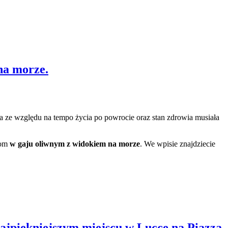
na morze.
ja ze względu na tempo życia po powrocie oraz stan zdrowia musiała
Dom
w gaju oliwnym z widokiem na morze
. We wpisie znajdziecie
najpiękniejszym miejscu w Lucce na Piazza