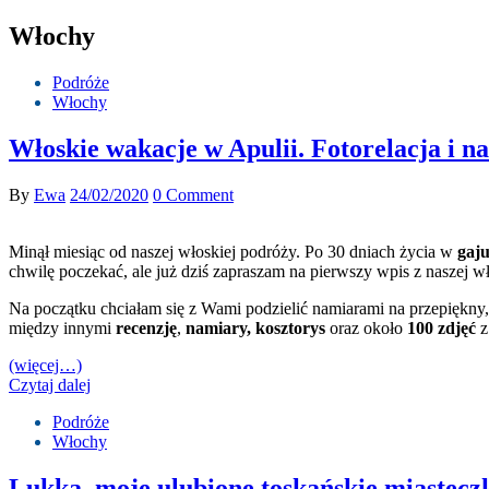
Włochy
Podróże
Włochy
Włoskie wakacje w Apulii. Fotorelacja i 
By
Ewa
24/02/2020
0 Comment
Minął miesiąc od naszej włoskiej podróży. Po 30 dniach życia w
gaj
chwilę poczekać, ale już dziś zapraszam na pierwszy wpis z naszej wł
Na początku chciałam się z Wami podzielić namiarami na przepiękny
między innymi
recenzję
,
namiary, kosztorys
oraz około
100 zdjęć
z
(więcej…)
Czytaj dalej
Podróże
Włochy
Lukka, moje ulubione toskańskie miastecz