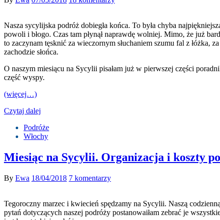
Nasza sycylijska podróż dobiegła końca. To była chyba najpiękniejs
powoli i błogo. Czas tam płynął naprawdę wolniej. Mimo, że już bar
to zaczynam tęsknić za wieczornym słuchaniem szumu fal z łóżka, z
zachodzie słońca.
O naszym miesiącu na Sycylii pisałam już w pierwszej części poradn
część wyspy.
(więcej…)
Czytaj dalej
Podróże
Włochy
Miesiąc na Sycylii. Organizacja i koszty po
By
Ewa
18/04/2018
7 komentarzy
Tegoroczny marzec i kwiecień spędzamy na Sycylii. Naszą codzienną re
pytań dotyczących naszej podróży postanowaiłam zebrać je wszystkie 