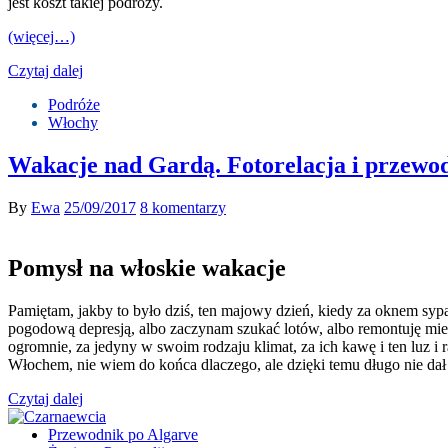
jest koszt takiej podróży.
(więcej…)
Czytaj dalej
Podróże
Włochy
Wakacje nad Gardą. Fotorelacja i przewod
By
Ewa
25/09/2017
8 komentarzy
Pomysł na włoskie wakacje
Pamiętam, jakby to było dziś, ten majowy dzień, kiedy za oknem sypał
pogodową depresją, albo zaczynam szukać lotów, albo remontuję mies
ogromnie, za jedyny w swoim rodzaju klimat, za ich kawę i ten luz i
Włochem, nie wiem do końca dlaczego, ale dzięki temu długo nie dał 
Czytaj dalej
Przewodnik po Algarve