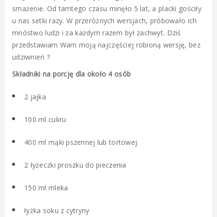
smażenie. Od tamtego czasu minęło 5 lat, a placki gościły
u nas setki razy. W przeróżnych wersjach, próbowało ich
mnóstwo ludzi i za każdym razem był zachwyt. Dziś
przedstawiam Wam moją najczęściej robioną wersję, bez
udziwnień ?
Składniki na porcję dla około 4 osób
2 jajka
100 ml cukru
400 ml mąki pszennej lub tortowej
2 łyżeczki proszku do pieczenia
150 ml mleka
łyżka soku z cytryny