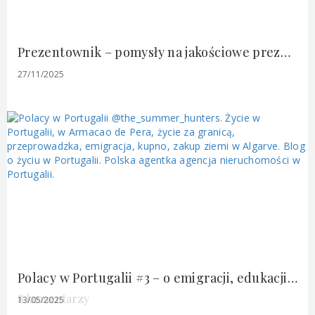
Prezentownik – pomysły na jakościowe prezenty polskich marek, ulubione kosmetyki, ciekawe książki, gry i inne drobiazgi.
27/11/2025
Polacy w Portugalii #3 – o emigracji, edukacji i życiu z dziećmi w Armação de Pera. Rozmowa z Kasią @the_summer_hunters.
8 komentarzy
13/05/2025