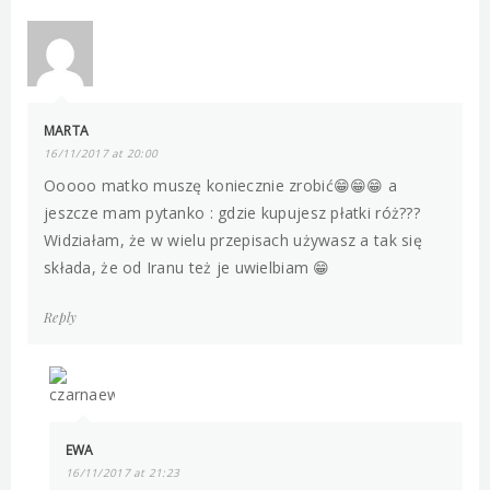
MARTA
16/11/2017 at 20:00
Ooooo matko muszę koniecznie zrobić😁😁😁 a
jeszcze mam pytanko : gdzie kupujesz płatki róż???
Widziałam, że w wielu przepisach używasz a tak się
składa, że od Iranu też je uwielbiam 😁
Reply
EWA
16/11/2017 at 21:23