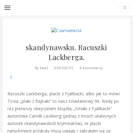
PODRÓŻE
PRZEPISY
SZWECJA
Pomysł na śniadanie po
skandynawsku. Racuszki
Lackberga.
By
Ewa
07/07/2017
8 komentarzy
Racuszki Lackberga, placki z Fjallbacki, albo jak to mówi
Tosia „plaki z flajbaki” to nasz śniadaniowy hit. Kiedy po
raz pierwszy obejrzałam książkę „Smaki z Fjallbacki”
autorstwa Camilli Lackberg (jednej z moich ulubionych
autorek skandynawskich kryminałów), te placki
natychmiast przykuły moją uwagę i zabrałam się za