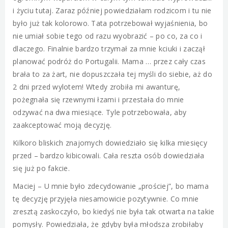
i życiu tutaj. Zaraz później powiedziałam rodzicom i tu nie
było już tak kolorowo. Tata potrzebował wyjaśnienia, bo
nie umiał sobie tego od razu wyobrazić – po co, za co i
dlaczego. Finalnie bardzo trzymał za mnie kciuki i zaczął
planować podróż do Portugalii. Mama … przez cały czas
brała to za żart, nie dopuszczała tej myśli do siebie, aż do
2 dni przed wylotem! Wtedy zrobiła mi awanturę,
pożegnała się rzewnymi łzami i przestała do mnie
odzywać na dwa miesiące. Tyle potrzebowała, aby
zaakceptować moją decyzję.
Kilkoro bliskich znajomych dowiedziało się kilka miesięcy
przed – bardzo kibicowali. Cała reszta osób dowiedziała
się już po fakcie.
Maciej – U mnie było zdecydowanie „prościej”, bo mama
tę decyzję przyjęła niesamowicie pozytywnie. Co mnie
zresztą zaskoczyło, bo kiedyś nie była tak otwarta na takie
pomysły. Powiedziała, że gdyby była młodsza zrobiłaby