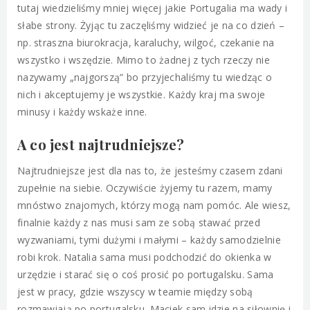
tutaj wiedzieliśmy mniej więcej jakie Portugalia ma wady i
słabe strony. Żyjąc tu zaczęliśmy widzieć je na co dzień –
np. straszna biurokracja, karaluchy, wilgoć, czekanie na
wszystko i wszędzie. Mimo to żadnej z tych rzeczy nie
nazywamy „najgorszą” bo przyjechaliśmy tu wiedząc o
nich i akceptujemy je wszystkie. Każdy kraj ma swoje
minusy i każdy wskaże inne.
A co jest najtrudniejsze?
Najtrudniejsze jest dla nas to, że jesteśmy czasem zdani
zupełnie na siebie. Oczywiście żyjemy tu razem, mamy
mnóstwo znajomych, którzy mogą nam pomóc. Ale wiesz,
finalnie każdy z nas musi sam ze sobą stawać przed
wyzwaniami, tymi dużymi i małymi – każdy samodzielnie
robi krok. Natalia sama musi podchodzić do okienka w
urzędzie i starać się o coś prosić po portugalsku. Sama
jest w pracy, gdzie wszyscy w teamie między sobą
rozmawiają po portugalsku. Maciek sam idzie na siłownię i