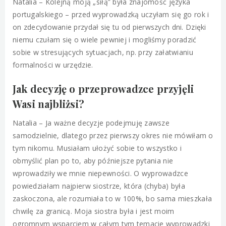
Natalia – Kolejną moją „siłą” była znajomość języka
portugalskiego – przed wyprowadzką uczyłam się go rok i
on zdecydowanie przydał się tu od pierwszych dni. Dzięki
niemu czułam się o wiele pewniej i mogliśmy poradzić
sobie w stresujących sytuacjach, np. przy załatwianiu
formalności w urzędzie.
Jak decyzję o przeprowadzce przyjęli
Wasi najbliżsi?
Natalia – Ja ważne decyzje podejmuję zawsze
samodzielnie, dlatego przez pierwszy okres nie mówiłam o
tym nikomu. Musiałam ułożyć sobie to wszystko i
obmyślić plan po to, aby późniejsze pytania nie
wprowadziły we mnie niepewności. O wyprowadzce
powiedziałam najpierw siostrze, która (chyba) była
zaskoczona, ale rozumiała to w 100%, bo sama mieszkała
chwilę za granicą. Moja siostra była i jest moim
ogromnym wsparciem w całym tym temacie wyprowadzki