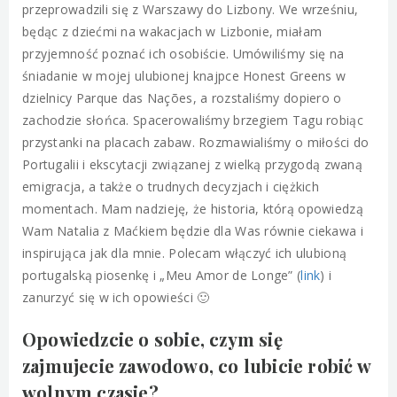
przeprowadzili się z Warszawy do Lizbony. We wrześniu,
będąc z dziećmi na wakacjach w Lizbonie, miałam
przyjemność poznać ich osobiście. Umówiliśmy się na
śniadanie w mojej ulubionej knajpce Honest Greens w
dzielnicy Parque das Nações, a rozstaliśmy dopiero o
zachodzie słońca. Spacerowaliśmy brzegiem Tagu robiąc
przystanki na placach zabaw. Rozmawialiśmy o miłości do
Portugalii i ekscytacji związanej z wielką przygodą zwaną
emigracja, a także o trudnych decyzjach i ciężkich
momentach. Mam nadzieję, że historia, którą opowiedzą
Wam Natalia z Maćkiem będzie dla Was równie ciekawa i
inspirująca jak dla mnie. Polecam włączyć ich ulubioną
portugalską piosenkę i „Meu Amor de Longe” (
link
) i
zanurzyć się w ich opowieści 🙂
Opowiedzcie o sobie, czym się
zajmujecie zawodowo, co lubicie robić w
wolnym czasie?