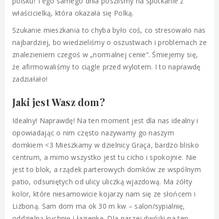
polsku! Tego samego dnia poszliśmy na spotkanie z
właścicielką, która okazała się Polką.
Szukanie mieszkania to chyba było coś, co stresowało nas
najbardziej, bo wiedzieliśmy o oszustwach i problemach ze
znalezieniem czegoś w „normalnej cenie”. Śmiejemy się,
że afirmowaliśmy to ciągle przed wylotem. I to naprawdę
zadziałało!
Jaki jest Wasz dom?
Idealny! Naprawdę! Na ten moment jest dla nas idealny i
opowiadając o nim często nazywamy go naszym
domkiem <3 Mieszkamy w dzielnicy Graça, bardzo blisko
centrum, a mimo wszystko jest tu cicho i spokojnie. Nie
jest to blok, a rządek parterowych domków ze wspólnym
patio, odsuniętych od ulicy uliczką wjazdową. Ma żółty
kolor, które niesamowicie kojarzy nam się ze słońcem i
Lizboną. Sam dom ma ok 30 m kw – salon/sypialnię,
oddzielną kuchnię i łazienkę. Dla naszej dwójki na ten