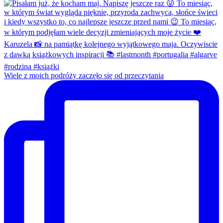
Wiele z moich podróży zaczęło się od przeczytania