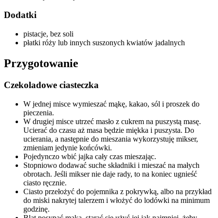
Dodatki
pistacje, bez soli
płatki róży lub innych suszonych kwiatów jadalnych
Przygotowanie
Czekoladowe ciasteczka
W jednej misce wymieszać mąkę, kakao, sól i proszek do
pieczenia.
W drugiej misce utrzeć masło z cukrem na puszystą masę.
Ucierać do czasu aż masa będzie miękka i puszysta. Do
ucierania, a następnie do mieszania wykorzystuję mikser,
zmieniam jedynie końcówki.
Pojedynczo wbić jajka cały czas mieszając.
Stopniowo dodawać suche składniki i mieszać na małych
obrotach. Jeśli mikser nie daje rady, to na koniec ugnieść
ciasto ręcznie.
Ciasto przełożyć do pojemnika z pokrywką, albo na przykład
do miski nakrytej talerzem i włożyć do lodówki na minimum
godzinę.
Blat posypać mąką, starać się użyć jej jak najmniej, żeby