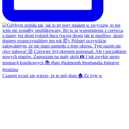
Czasem wciąż nie wierzę, że to mój dom 🏠 Że żyję w