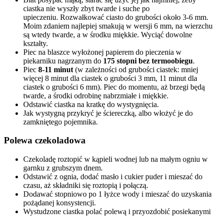
ciastka nie wyszły zbyt twarde i suche po
upieczeniu. Rozwałkować ciasto do grubości około 3-6 mm.
Moim zdaniem najlepiej smakują w wersji 6 mm, na wierzchu
są wtedy twarde, a w środku miękkie. Wyciąć dowolne
kształty.
Piec na blaszce wyłożonej papierem do pieczenia w
piekarniku nagrzanym do
175 stopni bez termoobiegu
.
Piec
8-11 minut
(w zależności od grubości ciastek: mniej
więcej 8 minut dla ciastek o grubości 3 mm, 11 minut dla
ciastek o grubości 6 mm). Piec do momentu, aż brzegi będą
twarde, a środki odrobinę nabrzmiałe i miękkie.
Odstawić ciastka na kratkę do wystygnięcia.
Jak wystygną przykryć je ściereczką, albo włożyć je do
zamkniętego pojemnika.
Polewa czekoladowa
Czekoladę roztopić w kąpieli wodnej lub na małym ogniu w
garnku z grubszym dnem.
Odstawić z ognia, dodać masło i cukier puder i mieszać do
czasu, aż składniki się roztopią i połączą.
Dodawać stopniowo po 1 łyżce wody i mieszać do uzyskania
pożądanej konsystencji.
Wystudzone ciastka polać polewą i przyozdobić posiekanymi