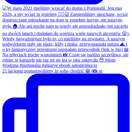
21 lat temu postanowiliśmy że sobą chodzić 😁 (📸 nr