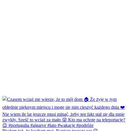
Pisałam już, że kocham maj. Napiszę jeszcze raz 😜