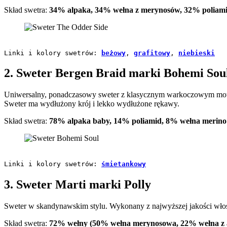
Skład swetra:
34% alpaka, 34% wełna z merynosów, 32% poliam
Linki i kolory swetrów: 
beżowy
, 
grafitowy
, 
niebieski
2. Sweter Bergen Braid marki Bohemi Sou
Uniwersalny, ponadczasowy sweter z klasycznym warkoczowym motywe
Sweter ma wydłużony krój i lekko wydłużone rękawy.
Skład swetra:
78% alpaka baby, 14% poliamid, 8% wełna merino
Linki i kolory swetrów: 
śmietankowy
3. Sweter Marti marki Polly
Sweter w skandynawskim stylu. Wykonany z najwyższej jakości włos
Skład swetra:
72% wełny (50% wełna merynosowa, 22% wełna z a