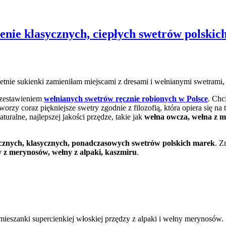
ienie klasycznych, ciepłych swetrów polskic
e letnie sukienki zamieniłam miejscami z dresami i wełnianymi swetram
 zestawieniem
wełnianych swetrów ręcznie robionych w Polsce
. Chc
 tworzy coraz piękniejsze swetry zgodnie z filozofią, która opiera się n
ralne, najlepszej jakości przędze, takie jak
wełna owcza
,
wełna z 
tycznych, klasycznych, ponadczasowych swetrów polskich marek
. Z
y z merynosów, wełny z alpaki, kaszmiru
.
eszanki supercienkiej włoskiej przędzy z alpaki i wełny merynosów.