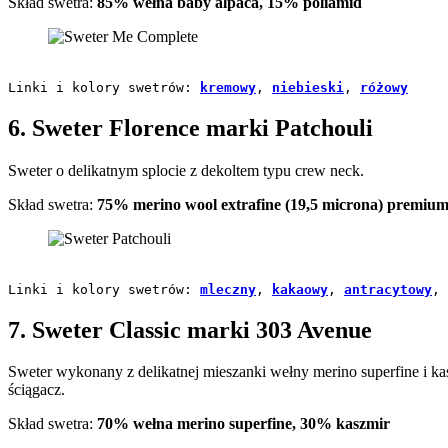
Skład swetra:
85% wełna baby alpaca, 15% poliamid
Linki i kolory swetrów: 
kremowy
, 
niebieski
, 
różowy
6. Sweter Florence marki Patchouli
Sweter o delikatnym splocie z dekoltem typu crew neck.
Skład swetra:
75% merino wool extrafine (19,5 microna) premiu
Linki i kolory swetrów: 
mleczny
, 
kakaowy
, 
antracytowy
, 
7. Sweter Classic marki 303 Avenue
Sweter wykonany z delikatnej mieszanki wełny merino superfine i kas
ściągacz.
Skład swetra:
70% wełna merino superfine, 30% kaszmir