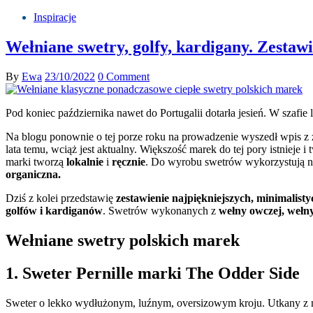
Inspiracje
Wełniane swetry, golfy, kardigany. Zestaw
By
Ewa
23/10/2022
0 Comment
Pod koniec października nawet do Portugalii dotarła jesień. W szafi
Na blogu ponownie o tej porze roku na prowadzenie wyszedł wpis z
lata temu, wciąż jest aktualny. Większość marek do tej pory istnieje i
marki tworzą
lokalnie
i
ręcznie
. Do wyrobu swetrów wykorzystują natu
organiczna
.
Dziś z kolei przedstawię
zestawienie najpiękniejszych, minimalis
golfów i kardiganów
. Swetrów wykonanych z
wełny owczej, wełn
Wełniane swetry polskich marek
1. Sweter Pernille marki The Odder Side
Sweter o lekko wydłużonym, luźnym, oversizowym kroju. Utkany z mi