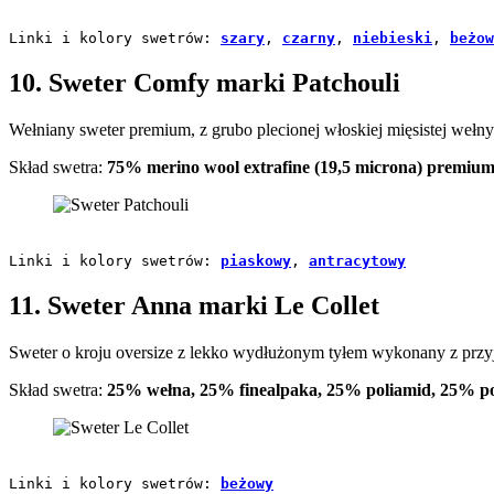
Linki i kolory swetrów: 
szary
, 
czarny
, 
niebieski
, 
beżow
10. Sweter Comfy marki Patchouli
Wełniany sweter premium, z grubo plecionej włoskiej mięsistej wełny
Skład swetra:
75% merino wool extrafine (19,5 microna) premiu
Linki i kolory swetrów: 
piaskowy
, 
antracytowy
11. Sweter Anna marki Le Collet
Sweter o kroju oversize z lekko wydłużonym tyłem wykonany z przy
Skład swetra:
25% wełna,
25% finealpaka,
25% poliamid, 25% po
Linki i kolory swetrów: 
beżowy