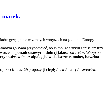
h marek.
i, które grzeją mnie w zimnych wnętrzach na południu Europy.
iałabym go Wam przypomnieć, bo mimo, że artykuł napisałam trzy
a tworzeniu
ponadczasowych
,
dobrej jakości swetrów
. Wszystkie
merynosów
,
wełna z alpaki
,
jedwab
,
kaszmir
,
moher
,
bawełna
najdziecie tu aż 29 propozycji
ciepłych, wełnianych swetrów,