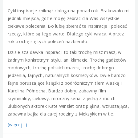
Cykl inspiracje zniknął z bloga na ponad rok. Brakowało mi
jednak miejsca, gdzie mogę zebrać dla Was wszystkie
ciekawe polecenia. Bo lubię zbierać te inspiracje i polecać
rzeczy, które są tego warte. Dlatego cykl wraca. A przez
rok trochę się tych poleceń nazbierało.
Dzisiejsza dawka inspiracji to taki trochę misz masz, w
żadnym konkretnym stylu, ani klimacie. Trochę gadżetów
modowych, trochę polskich marek, trochę dobrego
jedzenia, fajnych, naturalnych kosmetyków. Dwie bardzo
fajne poruszające książki z podróżniczym tłem Alaską i
Karoliną Północną. Bardzo dobry, zabawny film
kryminalny, ciekawy, mroczny serial z jedną z moich
ulubionych aktorek Kate Winslet oraz piękna, wzruszająca,
zabawna bajka dla całej rodziny z Meksykiem w tle.
(więcej…)