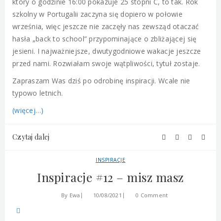
który o godzinie 16:00 pokazuje 25 stopni C, to tak. Rok
szkolny w Portugalii zaczyna się dopiero w połowie
września, więc jeszcze nie zaczęły nas zewsząd otaczać
hasła „back to school” przypominające o zbliżającej się
jesieni. I najważniejsze, dwutygodniowe wakacje jeszcze
przed nami. Rozwiałam swoje wątpliwości, tytuł zostaje.
Zapraszam Was dziś po odrobinę inspiracji. Wcale nie
typowo letnich.
(więcej…)
Czytaj dalej
INSPIRACJE
Inspiracje #12 – misz masz
By
Ewa
10/08/2021
0 Comment