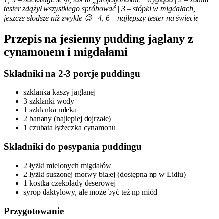
tester zdążył wszystkiego spróbować
|
3 – stópki w migdałach,
jeszcze słodsze niż zwykle 😉
|
4, 6 – najlepszy tester na świecie
Przepis na jesienny pudding jaglany z
cynamonem i migdałami
Składniki na 2-3 porcje puddingu
szklanka kaszy jaglanej
3 szklanki wody
1 szklanka mleka
2 banany (najlepiej dojrzałe)
1 czubata łyżeczka cynamonu
Składniki do posypania puddingu
2 łyżki mielonych migdałów
2 łyżki suszonej morwy białej (dostępna np w Lidlu)
1 kostka czekolady deserowej
syrop daktylowy, ale może być też np miód
Przygotowanie