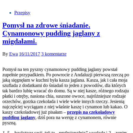
Przepisy
Pomysł na zdrowe śniadanie.
Cynamonowy pudding jaglany z
migdałami.
By
Ewa
16/11/2017
3 komentarze
Pomysł na ten pyszny cynamonowy pudding jaglany powstał
zupełnie przypadkiem. Po powrocie z Andaluzji pierwszą rzeczą po
jaką sięgnęłam w kuchni była kasza jaglana. Kasza, jak i cała moja
szuflada z dodatkami do śniadań to jeden z powodów, dla których
tak bardzo lubię wracać do domu. Są w niej kasze, różnego rodzaju
płatki i otręby, nasiona chia, suszone owoce, najróżniejsze rodzaje
orzechów, gorzka czekolada i wiele wiele innych rzeczy. Jesienią
najczęściej wyciągam z niej właśnie kaszę i cynamon lub kakao. O
kaszy czekoladowej już pisałam –
przepis na czekoladowy
pudding jaglany
, dziś pora na wersję z cynamonem, równie
pyszną.
1, 5 – backstage sesji, tak to „profesjonalnie” wygląda
|
2 – zanim