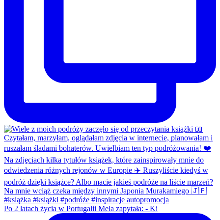
Po 2 latach życia w Portugalii Mela zapytała: - Ki