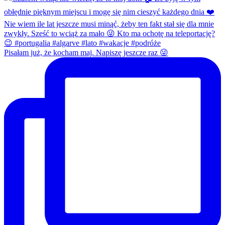
Pisałam już, że kocham maj. Napiszę jeszcze raz 😜