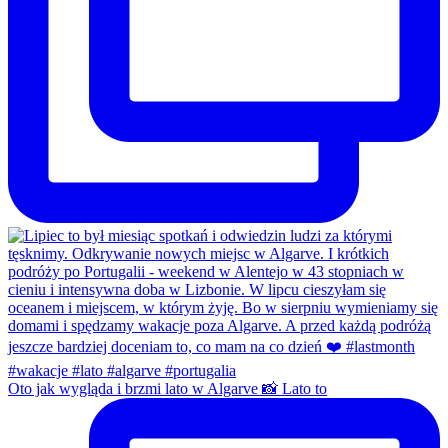
Oto jak wygląda i brzmi lato w Algarve 📸 Lato to