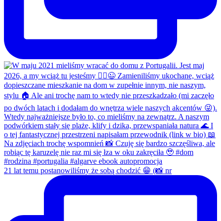
21 lat temu postanowiliśmy że sobą chodzić 😁 (📸 nr