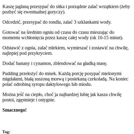
Kaszę jaglaną przesypać do sitka i porządnie zalać wrzątkiem (żeby
pozbyć się ewentualnej goryczy).
Odcedzić, przesypać do rondla, zalać 3 szklankami wody.
Gotować na średnim ogniu od czasu do czasu mieszając do
momentu wchłonięcia przez kaszę całej wody (ok 10-15 minut).
Odstawić z ognia, zalać mlekiem, wymieszać i zostawić na chwilę,
najlepiej pod przykryciem.
Dodać banany i cynamon, zblendować na gładką masę.
Pudding przełożyć do misek. Każdą porcję posypać mielonymi
migdałami, białą suszoną morwą i posiekaną czekoladą. Na koniec
polać odrobiną syropu daktylowego lub miodu.
Można jeść na ciepło, choć ja najbardzej lubię jak kasza chwilę
postoi, zgęstnieje i ostygnie.
Smacznego!
Tag: