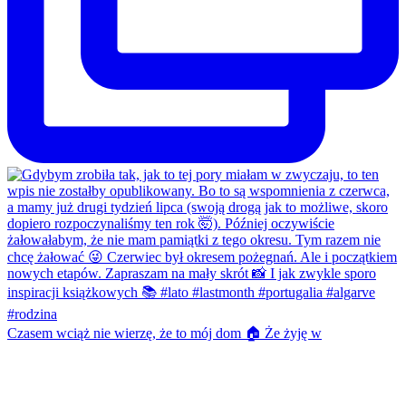
Czasem wciąż nie wierzę, że to mój dom 🏠 Że żyję w