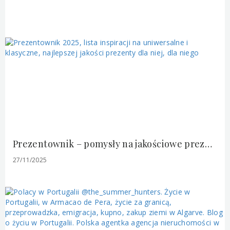
Prezentownik – pomysły na jakościowe prezenty polskich marek, ulubione kosmetyki, ciekawe książki, gry i inne drobiazgi.
27/11/2025