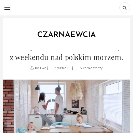
PODRÓŻE
POLSKA
Pastelowe domki, czyli
Skandynawia w Polsce. Fotorelacja
z weekendu nad polskim morzem.
By
Ewa
27/09/2018
5 komentarzy