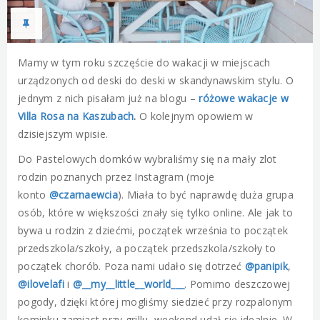
Mamy w tym roku szczęście do wakacji w miejscach
urządzonych od deski do deski w skandynawskim stylu. O
jednym z nich pisałam już na blogu –
różowe wakacje w
Villa Rosa na Kaszubach
.
O kolejnym opowiem w
dzisiejszym wpisie.
Do Pastelowych domków wybraliśmy się na mały zlot
rodzin poznanych przez Instagram (moje
konto
@czarnaewcia
). Miała to być naprawdę duża grupa
osób, które w większości znały się tylko online. Ale jak to
bywa u rodzin z dziećmi, początek września to początek
przedszkola/szkoły, a początek przedszkola/szkoły to
początek chorób. Poza nami udało się dotrzeć
@panipik
,
@ilovelafi
i
@__my__little__world___
. Pomimo deszczowej
pogody, dzięki której mogliśmy siedzieć przy rozpalonym
kominku zamiast przy grillu, weekend udał się idealnie. W