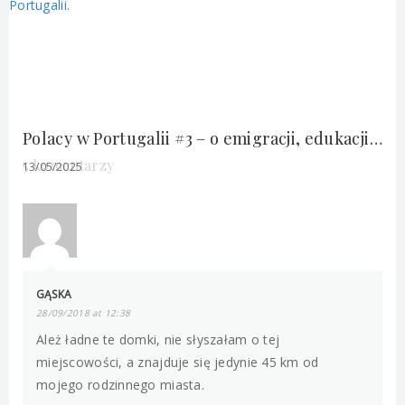
Polacy w Portugalii #3 – o emigracji, edukacji i życiu z dziećmi w Armação de Pera. Rozmowa z Kasią @the_summer_hunters.
5 komentarzy
13/05/2025
GĄSKA
28/09/2018 at 12:38
Ależ ładne te domki, nie słyszałam o tej
miejscowości, a znajduje się jedynie 45 km od
mojego rodzinnego miasta.