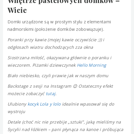
Wnętrze pastelowych domków –
Wicie
Domki urządzone są w prostym stylu z elementami
nadmorskimi (położenie domków zobowiązuje).
Poranki przy kawie (mojej kawie oczywiście ;)) i
odgłosach wiatru dochodzących zza okna
Siostrzana miłość, okazywana głównie o poranku i
wieczorem. Piżamki dziewczynek
Hello Morning
Biało niebiesko, czyli prawie jak w naszym domu
Backstage z sesji na Instagram 😉 Ostateczny efekt
możecie zobaczyć
tutaj
.
Ulubiony
kocyk Lola y lolo
idealnie wpasował się do
wystroju
Detale (choć nic nie przebije „sztuki”, jaką mieliśmy na
Sycylii nad łóżkiem – pani płynąca na kanoe i próbująca