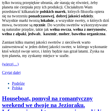
tylko tworzą przepiękne ubrania, ale starają się również, żeby
planeta nie cierpiała przy ich produkcji. Chciałabym Wam
przedstawić kilkanaście
polskich marek
, których filozofia opiera
się na tworzeniu
ponadczasowej
,
dobrej jakości odzieży
.
Wszystkie marki tworzą
lokalnie
, a wszystkie swetry, o których dziś
mowa, tworzone są
ręcznie
. Do wyrobu swetrów wykorzystywane
są naturalne przędze, takie jak
wełna owcza
,
wełna z merynosów
,
wełna z alpaki
,
jedwab
,
kaszmir
,
moher
,
bawełna organiczna
.
Zamiast kilku marnej jakości swetrów z sieciówek warto
zainwestować w jeden dobrej jakości sweter, w którego wykonanie
ktoś włożył swoje serce, i który będzie nas grzał latami. Zyska na
tym planeta, my zyskamy miejsce w szafie.
(więcej…)
Czytaj dalej
Podróże
Polska
Houseboat, pomysł na romantyczny
weekend we dwoje na Jezioraku.