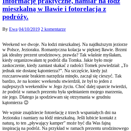
Informacje praktyczne, namiar na łódź
mieszkalną w Iławie i fotorelacja z
podróży.
By
Ewa
04/10/2019
2 komentarze
Weekend we dwoje. Na łodzi mieszkalnej. Na najdłuższym jeziorze
w Polsce, Jezioraku. Romantyczna kolacja w pięknej Iławie. Brzmi
jak idealny prezent urodzinowy, prawda? Tak właśnie myślałam,
kiedy organizowałam tę podróż dla Tomka. Jakie było moje
zaskoczenie, kiedy zamiast skakać z radości Tomek powiedział: „To
jednak nie dostanę kątomierza?”. Na szczęście, kiedy już
rozczarowanie brakiem narzędzia minęło, zaczął się cieszyć. Tak
bardzo, że na koniec weekendu stwierdził, że był to jeden z
najlepszych weekendów w Jego życiu. Choć dalej uparcie twierdzi,
że podróż w ramach prezentu była spełnianiem mojego marzenia,
nie jego. Dlatego ja spodziewam się otrzymania w grudniu
kątomierza 😉
We wpisie znajdziecie fotorelację z trzech wspaniałych dni na
Jezioraku i namiary na łódź mieszkalną. Jeśli lubicie kontakt z
naturą, to ten „pływający kamper” może być dla Was fajną
inspiracją na podróż. Na przykład w ramach prezentu urodzinowego