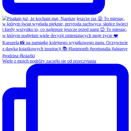
Wiele z moich podróży zaczęło się od przeczytania