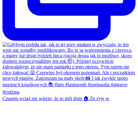
Czasem wciąż nie wierzę, że to mój dom 🏠 Że żyję w