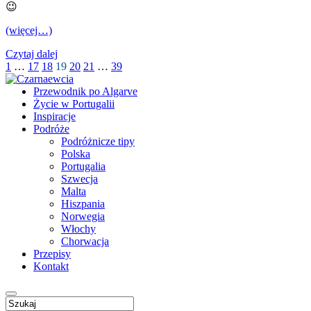
😉
(więcej…)
Czytaj dalej
1
…
17
18
19
20
21
…
39
Przewodnik po Algarve
Życie w Portugalii
Inspiracje
Podróże
Podróżnicze tipy
Polska
Portugalia
Szwecja
Malta
Hiszpania
Norwegia
Włochy
Chorwacja
Przepisy
Kontakt