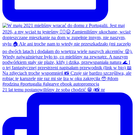
21 lat temu postanowiliśmy że sobą chodzić 😁 (📸 nr