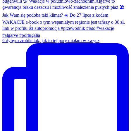
Gdybym zrobiła tak, jak to tej pory miałam w zwycz