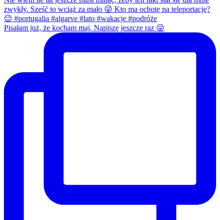
Pisałam już, że kocham maj. Napiszę jeszcze raz 😜