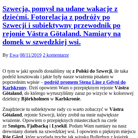
Szwecja, pomysł na udane wakacje z
dziećmi. Fotorelacja z podróży po
Szwecji i subiektywny przewodnik po
rejonie Västra Götaland. Namiary na
domek w szwedzkiej wsi.
By
Ewa
08/11/2019
2 komentarze
O tym w jaki sposób dostaliśmy się
z Polski do Szwecji
, ile taka
podróż kosztowała i jakie były nasze wrażenia pisałam w
poprzednim wpisie –
podróż promem Stena Line z Gdyni do
Karlskrony
. Dziś opowiem Wam o przepięknym rejonie
Västra
Götaland
, do którego wyruszyliśmy zaraz po wizycie w kolorowej
dzielnicy
Björkholmen
w
Karlskronie
.
Znajdziecie tu subiektywne rady co warto zobaczyć w
Västra
Götaland
, rejonie Szwecji, który zrobił na mnie największe
wrażenie. Opowiem o przepięknych miasteczkach na czele
ze
Smögen, Fjalbacką
i
Lysekil
. Podam Wam namiary na nasz
drewniany domek na szwedzkiej wsi. I opowiem o pięknym miejscu
Röe Gård
, które wygląda trochę jak wioska Bullerbyn z książek