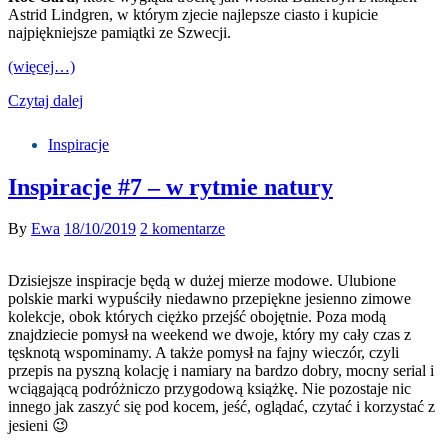
Astrid Lindgren, w którym zjecie najlepsze ciasto i kupicie
najpiękniejsze pamiątki ze Szwecji.
(więcej…)
Czytaj dalej
Inspiracje
Inspiracje #7 – w rytmie natury
By
Ewa
18/10/2019
2 komentarze
Dzisiejsze inspiracje będą w dużej mierze modowe. Ulubione
polskie marki wypuściły niedawno przepiękne jesienno zimowe
kolekcje, obok których ciężko przejść obojętnie. Poza modą
znajdziecie pomysł na weekend we dwoje, który my cały czas z
tęsknotą wspominamy. A także pomysł na fajny wieczór, czyli
przepis na pyszną kolację i namiary na bardzo dobry, mocny serial i
wciągającą podróżniczo przygodową książkę. Nie pozostaje nic
innego jak zaszyć się pod kocem, jeść, oglądać, czytać i korzystać z
jesieni 😉