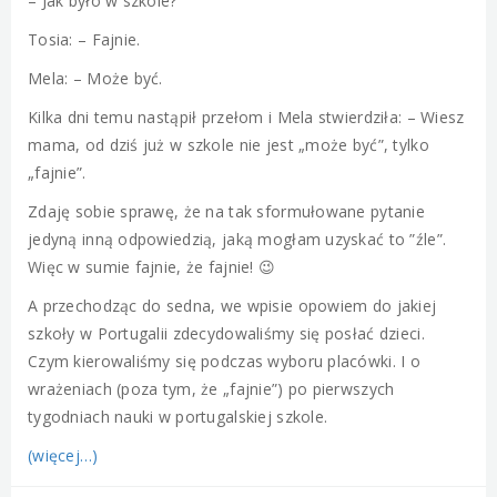
– Jak było w szkole?
Tosia: – Fajnie.
Mela: – Może być.
Kilka dni temu nastąpił przełom i Mela stwierdziła: – Wiesz
mama, od dziś już w szkole nie jest „może być”, tylko
„fajnie”.
Zdaję sobie sprawę, że na tak sformułowane pytanie
jedyną inną odpowiedzią, jaką mogłam uzyskać to ”źle”.
Więc w sumie fajnie, że fajnie! 😉
A przechodząc do sedna, we wpisie opowiem do jakiej
szkoły w Portugalii zdecydowaliśmy się posłać dzieci.
Czym kierowaliśmy się podczas wyboru placówki. I o
wrażeniach (poza tym, że „fajnie”) po pierwszych
tygodniach nauki w portugalskiej szkole.
(więcej…)