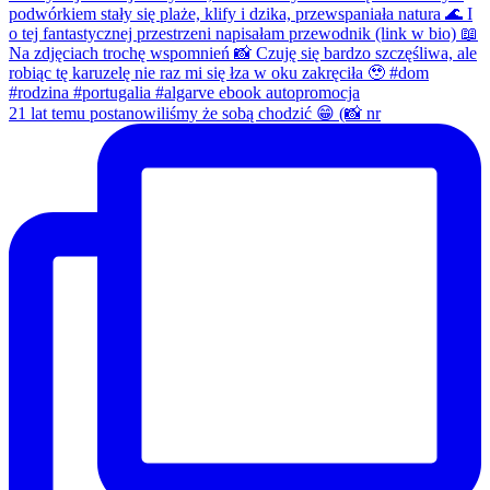
21 lat temu postanowiliśmy że sobą chodzić 😁 (📸 nr