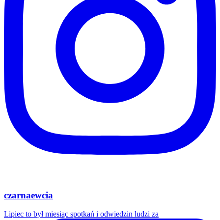
czarnaewcia
Lipiec to był miesiąc spotkań i odwiedzin ludzi za