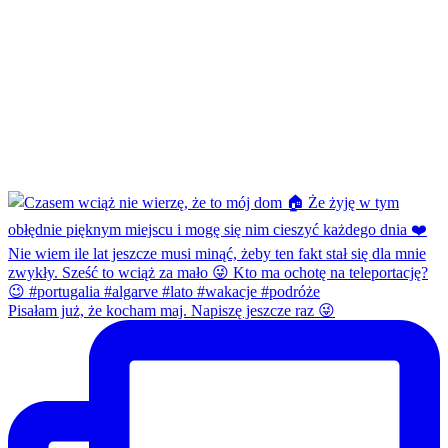
Pisałam już, że kocham maj. Napiszę jeszcze raz 😜