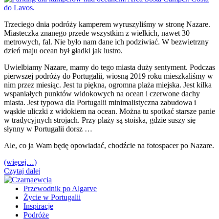
Trzeciego dnia podróży kamperem wyruszyliśmy w stronę Nazare.
Miasteczka znanego przede wszystkim z wielkich, nawet 30
metrowych, fal. Nie było nam dane ich podziwiać. W bezwietrzny
dzień maju ocean był gładki jak lustro.
Uwielbiamy Nazare, mamy do tego miasta duży sentyment. Podczas
pierwszej podróży do Portugalii, wiosną 2019 roku mieszkaliśmy w
nim przez miesiąc. Jest tu piękna, ogromna plaża miejska. Jest kilka
wspaniałych punktów widokowych na ocean i czerwone dachy
miasta. Jest typowa dla Portugalii minimalistyczna zabudowa i
wąskie uliczki z widokiem na ocean. Można tu spotkać starsze panie
w tradycyjnych strojach. Przy plaży są stoiska, gdzie suszy się
słynny w Portugalii dorsz …
Ale, co ja Wam będę opowiadać, chodźcie na fotospacer po Nazare.
(więcej…)
Czytaj dalej
Przewodnik po Algarve
Życie w Portugalii
Inspiracje
Podróże