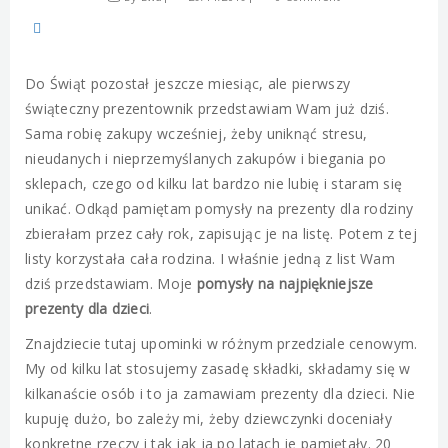
Do Świąt pozostał jeszcze miesiąc, ale pierwszy
świąteczny prezentownik przedstawiam Wam już dziś.
Sama robię zakupy wcześniej, żeby uniknąć stresu,
nieudanych i nieprzemyślanych zakupów i biegania po
sklepach, czego od kilku lat bardzo nie lubię i staram się
unikać. Odkąd pamiętam pomysły na prezenty dla rodziny
zbierałam przez cały rok, zapisując je na listę. Potem z tej
listy korzystała cała rodzina. I właśnie jedną z list Wam
dziś przedstawiam. Moje
pomysły na najpiękniejsze
prezenty dla dzieci
.
Znajdziecie tutaj upominki w różnym przedziale cenowym.
My od kilku lat stosujemy zasadę składki, składamy się w
kilkanaście osób i to ja zamawiam prezenty dla dzieci. Nie
kupuję dużo, bo zależy mi, żeby dziewczynki doceniały
konkretne rzeczy i tak jak ja po latach je pamiętały. 20