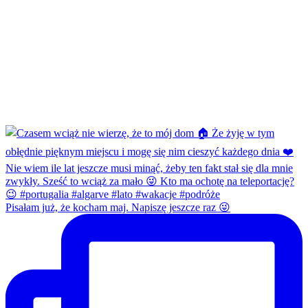
Pisałam już, że kocham maj. Napiszę jeszcze raz 😜