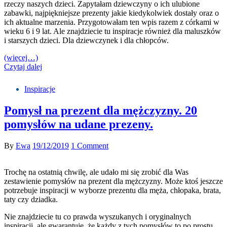
rzeczy naszych dzieci. Zapytałam dziewczyny o ich ulubione
zabawki, najpiękniejsze prezenty jakie kiedykolwiek dostały oraz o
ich aktualne marzenia. Przygotowałam ten wpis razem z córkami w
wieku 6 i 9 lat. Ale znajdziecie tu inspiracje również dla maluszków
i starszych dzieci. Dla dziewczynek i dla chłopców.
(więcej…)
Czytaj dalej
Inspiracje
Pomysł na prezent dla mężczyzny. 20
pomysłów na udane prezeny.
By
Ewa
19/12/2019
1 Comment
Trochę na ostatnią chwilę, ale udało mi się zrobić dla Was
zestawienie pomysłów na prezent dla mężczyzny. Może ktoś jeszcze
potrzebuje inspiracji w wyborze prezentu dla męża, chłopaka, brata,
taty czy dziadka.
Nie znajdziecie tu co prawda wyszukanych i oryginalnych
inspiracji, ale gwarantuję, że każdy z tych pomysłów to po prostu