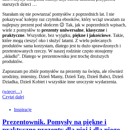
starszych dzieci …
Starałam się nie powtarzać pomysłów z poprzednich lat. I nie
pokazywać kolejny raz czytnika ebooków, który wciąż uważam za
najlepszy prezent pod słońcem 😉 Tak, jak w poprzednich wpisach,
wiele z pomysłów to
prezenty uniwersalne
,
klasyczne
i
praktyczne
. Wszystkie, bez wyjątku,
piękne i jakościowe
. Takie,
które mogą cieszyć oko i służyć latami. Z wielu polecanych
produktów sama korzystam, dlatego jest tu dużo sprawdzonych i
przetestowanych rzeczy. W naszej rodzinie często stosujemy
„składki”. Dlatego w prezentowniku jest trochę droższych
produktów.
Zapraszam po zbiór pomysłów na prezenty na święta, ale również
urodziny, imieniny, Dzień Mamy, Dzień Taty, Dzień Babci, Dzień
Dziadka, Dzień Kobiet i wszystkie inne uroczyste wydarzenia.
(więcej…)
Czytaj dalej
Inspiracje
Prezentownik. Pomysły na piękne i
praktyczne prezenty dla niej i dla niego.