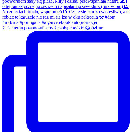
21 lat temu postanowiliśmy że sobą chodzić 😁 (📸 nr