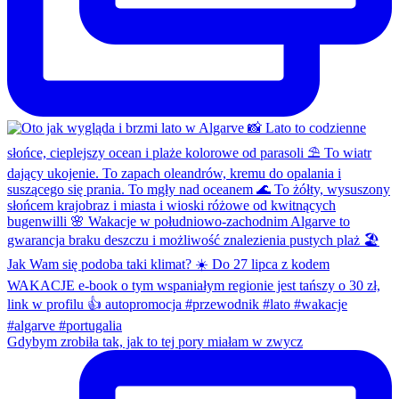
Gdybym zrobiła tak, jak to tej pory miałam w zwycz