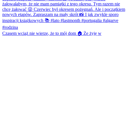
Czasem wciąż nie wierzę, że to mój dom 🏠 Że żyję w