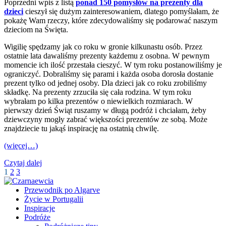
Poprzedni wpis z listą
ponad 150 pomysłów na prezenty dla
dzieci
cieszył się dużym zainteresowaniem, dlatego pomyślałam, że
pokażę Wam rzeczy, które zdecydowaliśmy się podarować naszym
dzieciom na Święta.
Wigilię spędzamy jak co roku w gronie kilkunastu osób. Przez
ostatnie lata dawaliśmy prezenty każdemu z osobna. W pewnym
momencie ich ilość przestała cieszyć. W tym roku postanowiliśmy je
ograniczyć. Dobraliśmy się parami i każda osoba dorosła dostanie
prezent tylko od jednej osoby. Dla dzieci jak co roku zrobiliśmy
składkę. Na prezenty zrzuciła się cała rodzina. W tym roku
wybrałam po kilka prezentów o niewielkich rozmiarach. W
pierwszy dzień Świąt ruszamy w długą podróż i chciałam, żeby
dziewczyny mogły zabrać większości prezentów ze sobą. Może
znajdziecie tu jakąś inspirację na ostatnią chwilę.
(więcej…)
Czytaj dalej
1
2
3
Przewodnik po Algarve
Życie w Portugalii
Inspiracje
Podróże