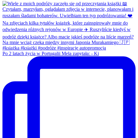
Po 2 latach życia w Portugalii Mela zapytała: - Ki