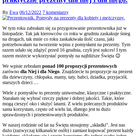
By
Ewa
06/12/2022
7 komentarzy
W tym roku zabrałam się za przygotowanie prezentownika już w
listopadzie. Tak jak kierowców co roku w grudniu zaskakuje śnieg
na drogach, tak mnie co roku zaskakiwała ilość czasu, jaki
potrzebowałam na tworzenie wpisu z pomysłami na prezenty. Tym
razem udało się zdążyć przed 16 grudnia, czyli jest sukces! I tym
razem możecie wykorzystać pomysły na najbliższe Święta 😉
We wpisie zebrałam
ponad 100 propozycji prezentowych
zarówno
dla Niej i dla Niego
. Znajdziecie tu propozycje na prezent
dla dziewczyny, chłopaka, mamy, taty, babci, dziadka, przyjaciół,
starszych dzieci …
Wiele z pomysłów to prezenty uniwersalne, klasyczne i praktyczne.
Starałam się wybrać rzeczy piękne i dobrej jakości. Takie, które
mogą cieszyć oko i służyć latami. Z wielu polecanych produktów
sama korzystam, często od wielu lat, dlatego jest tu dużo
sprawdzonych i przetestowanych produktów.
W naszej rodzinie od lat na Święta stosujemy „składki”. Jest nas
dużo (zazwyczaj kilkanaście osób) i zamiast kupować prezent każdy
każdemu, składamy się i często kupujemy dla jednej osoby jeden