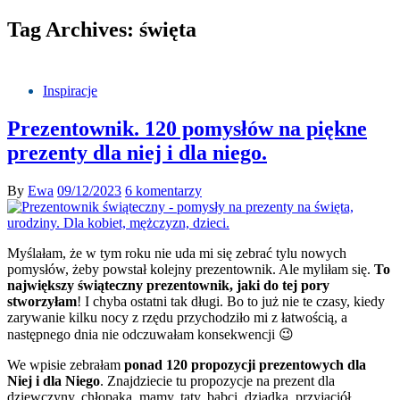
Tag Archives: święta
Inspiracje
Prezentownik. 120 pomysłów na piękne
prezenty dla niej i dla niego.
By
Ewa
09/12/2023
6 komentarzy
Myślałam, że w tym roku nie uda mi się zebrać tylu nowych
pomysłów, żeby powstał kolejny prezentownik. Ale myliłam się.
To
największy świąteczny prezentownik, jaki do tej pory
stworzyłam
! I chyba ostatni tak długi. Bo to już nie te czasy, kiedy
zarywanie kilku nocy z rzędu przychodziło mi z łatwością, a
następnego dnia nie odczuwałam konsekwencji 😉
We wpisie zebrałam
ponad 120 propozycji prezentowych
dla
Niej i dla Niego
. Znajdziecie tu propozycje na prezent dla
dziewczyny, chłopaka, mamy, taty, babci, dziadka, przyjaciół,