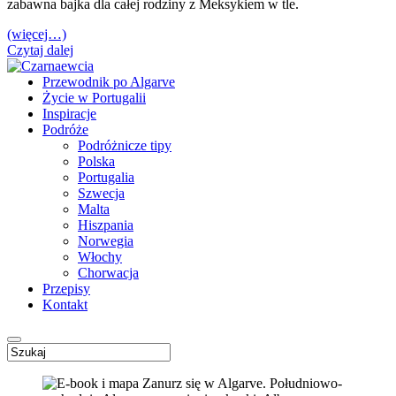
zabawna bajka dla całej rodziny z Meksykiem w tle.
(więcej…)
Czytaj dalej
Przewodnik po Algarve
Życie w Portugalii
Inspiracje
Podróże
Podróżnicze tipy
Polska
Portugalia
Szwecja
Malta
Hiszpania
Norwegia
Włochy
Chorwacja
Przepisy
Kontakt