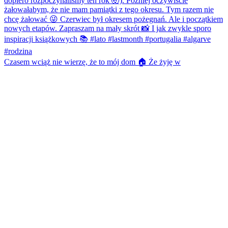
Czasem wciąż nie wierzę, że to mój dom 🏠 Że żyję w