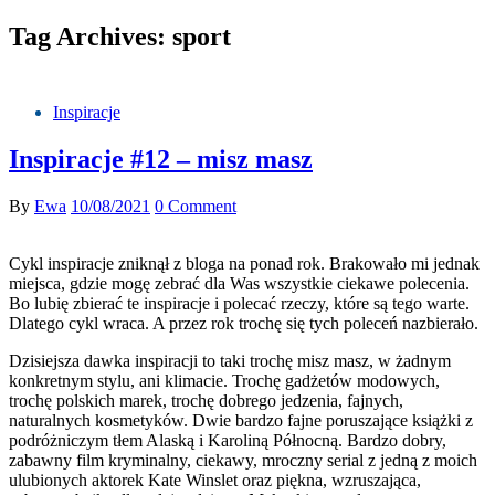
Tag Archives: sport
Inspiracje
Inspiracje #12 – misz masz
By
Ewa
10/08/2021
0 Comment
Cykl inspiracje zniknął z bloga na ponad rok. Brakowało mi jednak
miejsca, gdzie mogę zebrać dla Was wszystkie ciekawe polecenia.
Bo lubię zbierać te inspiracje i polecać rzeczy, które są tego warte.
Dlatego cykl wraca. A przez rok trochę się tych poleceń nazbierało.
Dzisiejsza dawka inspiracji to taki trochę misz masz, w żadnym
konkretnym stylu, ani klimacie. Trochę gadżetów modowych,
trochę polskich marek, trochę dobrego jedzenia, fajnych,
naturalnych kosmetyków. Dwie bardzo fajne poruszające książki z
podróżniczym tłem Alaską i Karoliną Północną. Bardzo dobry,
zabawny film kryminalny, ciekawy, mroczny serial z jedną z moich
ulubionych aktorek Kate Winslet oraz piękna, wzruszająca,