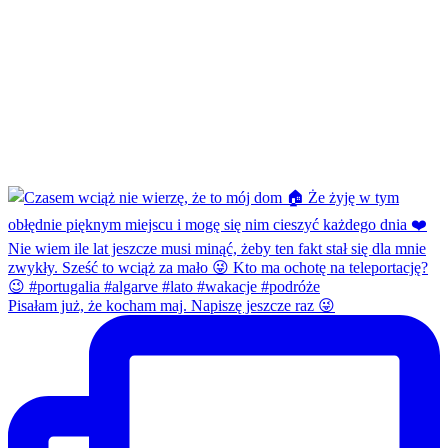
Pisałam już, że kocham maj. Napiszę jeszcze raz 😜