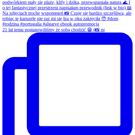
21 lat temu postanowiliśmy że sobą chodzić 😁 (📸 nr