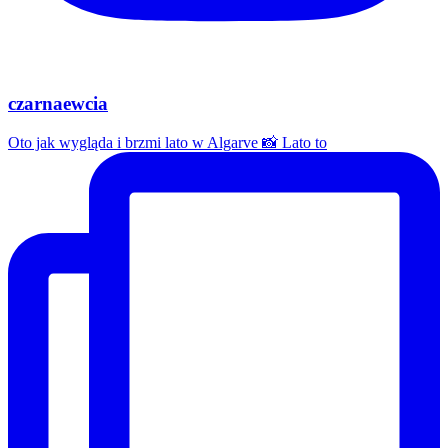
czarnaewcia
Oto jak wygląda i brzmi lato w Algarve 📸 Lato to