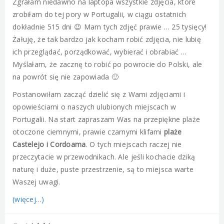
Zgrałam niedawno na laptopa wszystkie zdjęcia, które
zrobiłam do tej pory w Portugalii, w ciągu ostatnich
dokładnie 515 dni 😉 Mam tych zdjęć prawie … 25 tysięcy!
Żałuję, że tak bardzo jak kocham robić zdjęcia, nie lubię
ich przeglądać, porządkować, wybierać i obrabiać …
Myślałam, że zacznę to robić po powrocie do Polski, ale
na powrót się nie zapowiada 🙂
Postanowiłam zacząć dzielić się z Wami zdjęciami i
opowieściami o naszych ulubionych miejscach w
Portugalii. Na start zapraszam Was na przepiękne plaże
otoczone ciemnymi, prawie czarnymi klifami
plaże
Castelejo i Cordoama
. O tych miejscach raczej nie
przeczytacie w przewodnikach. Ale jeśli kochacie dziką
naturę i duże, puste przestrzenie, są to miejsca warte
Waszej uwagi.
(więcej…)