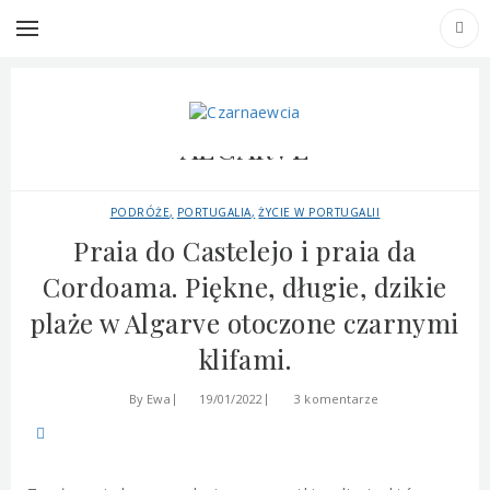
TAG ARCHIVES: PLAŻE W
ALGARVE
PODRÓŻE
PORTUGALIA
ŻYCIE W PORTUGALII
Praia do Castelejo i praia da
Cordoama. Piękne, długie, dzikie
plaże w Algarve otoczone czarnymi
klifami.
By
Ewa
19/01/2022
3 komentarze