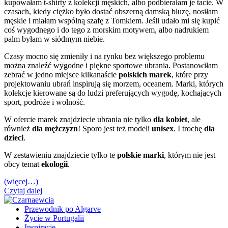
kupowałam t-shirty z kolekcji męskich, albo podbierałam je tacie. W
czasach, kiedy ciężko było dostać obszerną damską bluzę, nosiłam
męskie i miałam wspólną szafę z Tomkiem. Jeśli udało mi się kupić
coś wygodnego i do tego z morskim motywem, albo nadrukiem
palm byłam w siódmym niebie.
Czasy mocno się zmieniły i na rynku bez większego problemu
można znaleźć wygodne i piękne sportowe ubrania. Postanowiłam
zebrać w jedno miejsce kilkanaście
polskich marek
, które przy
projektowaniu ubrań inspirują się morzem, oceanem. Marki, których
kolekcje kierowane są do ludzi preferujących wygodę, kochających
sport, podróże i wolność.
W ofercie marek znajdziecie ubrania nie tylko
dla kobiet
, ale
również
dla mężczyzn
! Sporo jest też modeli
unisex
. I trochę
dla
dzieci
.
W zestawieniu znajdziecie tylko te
polskie marki
, którym nie jest
obcy temat
ekologii
.
(więcej…)
Czytaj dalej
Przewodnik po Algarve
Życie w Portugalii
Inspiracje