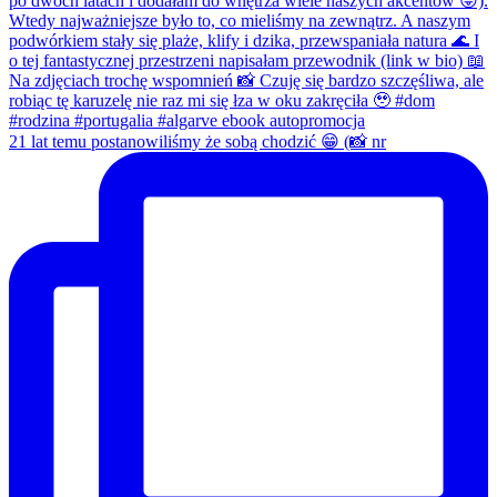
21 lat temu postanowiliśmy że sobą chodzić 😁 (📸 nr