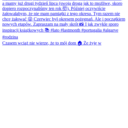
Czasem wciąż nie wierzę, że to mój dom 🏠 Że żyję w