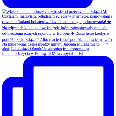
Po 2 latach życia w Portugalii Mela zapytała: - Ki