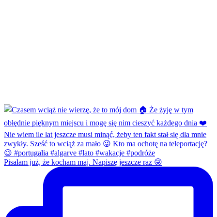
Pisałam już, że kocham maj. Napiszę jeszcze raz 😜