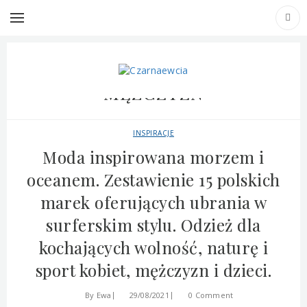
TAG ARCHIVES: UBRANIA DLA
MĘŻCZYZN
INSPIRACJE
Moda inspirowana morzem i
oceanem. Zestawienie 15 polskich
marek oferujących ubrania w
surferskim stylu. Odzież dla
kochających wolność, naturę i
sport kobiet, mężczyzn i dzieci.
By
Ewa
29/08/2021
0 Comment