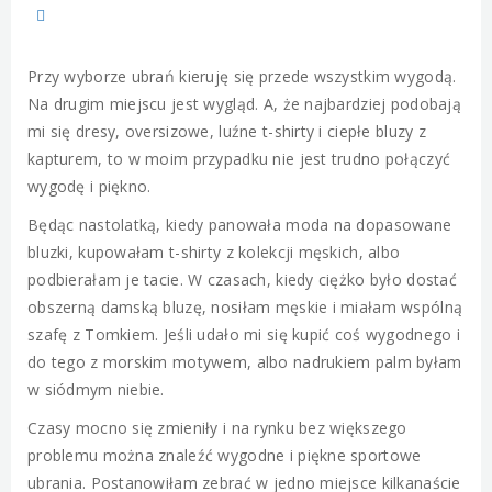
Przy wyborze ubrań kieruję się przede wszystkim wygodą.
Na drugim miejscu jest wygląd. A, że najbardziej podobają
mi się dresy, oversizowe, luźne t-shirty i ciepłe bluzy z
kapturem, to w moim przypadku nie jest trudno połączyć
wygodę i piękno.
Będąc nastolatką, kiedy panowała moda na dopasowane
bluzki, kupowałam t-shirty z kolekcji męskich, albo
podbierałam je tacie. W czasach, kiedy ciężko było dostać
obszerną damską bluzę, nosiłam męskie i miałam wspólną
szafę z Tomkiem. Jeśli udało mi się kupić coś wygodnego i
do tego z morskim motywem, albo nadrukiem palm byłam
w siódmym niebie.
Czasy mocno się zmieniły i na rynku bez większego
problemu można znaleźć wygodne i piękne sportowe
ubrania. Postanowiłam zebrać w jedno miejsce kilkanaście