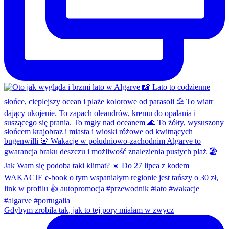
Gdybym zrobiła tak, jak to tej pory miałam w zwycz