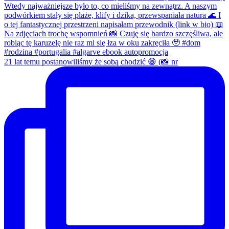
21 lat temu postanowiliśmy że sobą chodzić 😁 (📸 nr