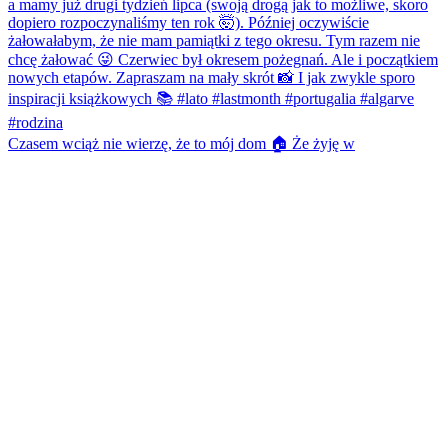
Czasem wciąż nie wierzę, że to mój dom 🏠 Że żyję w