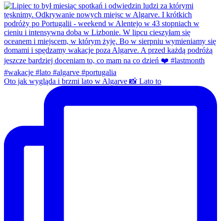
Oto jak wygląda i brzmi lato w Algarve 📸 Lato to