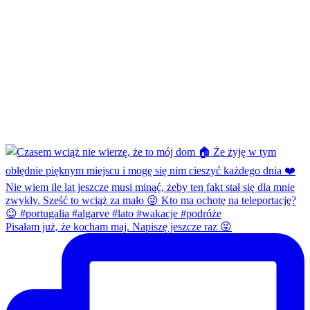
Pisałam już, że kocham maj. Napiszę jeszcze raz 😜