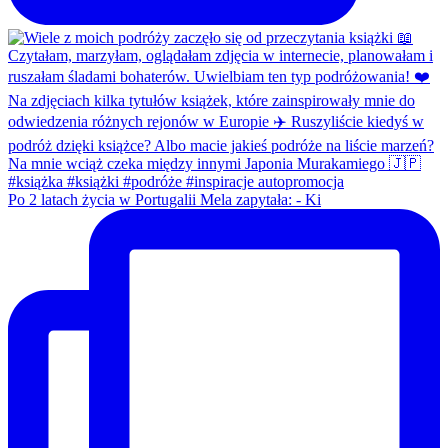
Po 2 latach życia w Portugalii Mela zapytała: - Ki