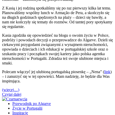
Z Kasią i jej rodziną spotkaliśmy się po raz pierwszy kilka lat temu.
Planowaliśmy wspólny lunch w Armação de Pera, a skończyło się
na długich godzinach spędzonych na plaży – dzieci się bawiły, a
nam nie kończyły się tematy do rozmów. Od tamtej pory spotykamy
się regularnie.
Kasia zgodziła się opowiedzieć na blogu o swoim życiu w Polsce,
podróży i powodach decyzji o przeprowadzce do Algarve. Dzieli się
ciekawymi przygodami związanymi z wynajmem nieruchomości,
opowiada o dzieciach i ich edukacji w portugalskiej szkole oraz o
szukaniu pracy i początkach swojej kariery jako polska agentka
nieruchomości w Portugalii. Zdradza też swoje ulubione miejsca i
smaki.
Polecam włączyć jej ulubioną portugalską piosenkę – „Nena” (
link
)
– i zanurzyć się w tej opowieści. Mam nadzieję, że będzie dla Was
inspirująca.
(więcej…)
Czytaj dalej
Przewodnik po Algarve
Życie w Portugalii
Inspiracje